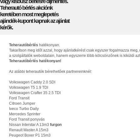
vagy kisbusz bérlésre díjmentes.
Teherautó bérlés akciónk
keretében most meglepetés
ajándék-kupont kapnak az ajánlat
kérők.
Teherautóbérlés
hatékonyan.
Takarítson meg időt azzal, hogy ajánlatkérést csak egyszer fogalmazza meg, 
a szolgáltatók weboldalain, hanem egyszerre több kölcsönzőnek is kiküldi az
Teherautóbérlés hatékonyan!
Az alábbi teherautók bérelhetőek partnereinknél:
Volkswagen Caddy 2.0 SDI
Volkswagen T5 1.9 TDI
Volkswagen Crafter 35 2.5 TDI
Ford Transit
Citroen Jumper
Iveco Turbo Daily
Mercedes Sprinter
Ford Transit ponyvás
Nissan Interstar A 13m3
furgon
Renault Master A 15m3
Peugeot Boxer P1 15m3