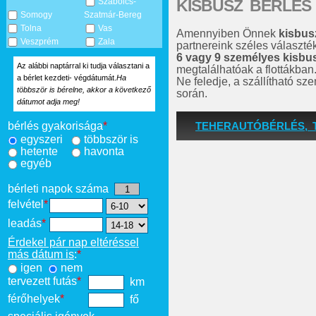
KISBUSZ BÉRLÉS
Szabolcs-
Somogy
Szatmár-Bereg
Tolna
Vas
Amennyiben Önnek
kisbus
Veszprém
Zala
partnereink széles választé
6 vagy 9 személyes kisbu
Az alábbi naptárral ki tudja választani a
megtalálhatóak a flottákban
a bérlet kezdeti- végdátumát.
Ha
Ne feledje, a szállítható s
többször is bérelne, akkor a következő
során.
dátumot adja meg!
TEHERAUTÓBÉRLÉS, 
bérlés gyakorisága
*
egyszeri
többször is
hetente
havonta
egyéb
bérleti napok száma
felvétel
*
leadás
*
Érdekel pár nap eltéréssel
más dátum is
:
*
igen
nem
tervezett futás
*
km
férőhelyek
*
fő