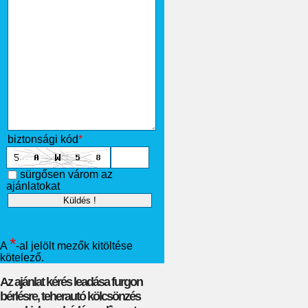
biztonsági kód
*
sürgősen várom az
ajánlatokat
*
A
-al jelölt mezők kitöltése
kötelező.
Az ajánlat kérés leadása furgon
bérlésre, teherautó kölcsönzés