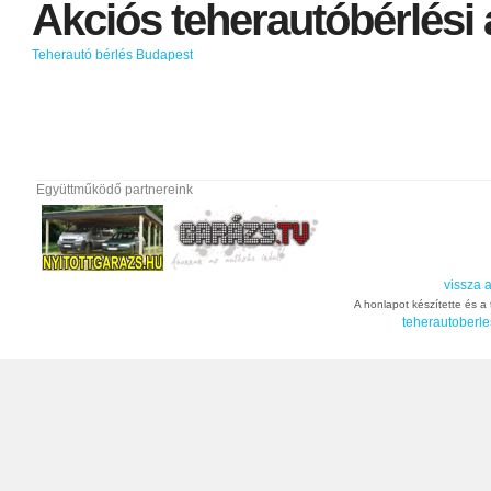
Akciós
teherautóbérlési
Teherautó bérlés Budapest
Együttműködő partnereink
vissza a
A honlapot készítette és a t
teherautoberle