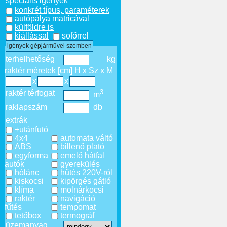
speciális igények
konkrét típus, paraméterek
autópálya matricával
külföldre is
kiállással
sofőrrel
igények gépjárművel szemben
terhelhetőség
kg
raktér méretek [cm] H x Sz x M
x
x
3
raktér térfogat
m
raklapszám
db
extrák
+utánfutó
4x4
automata váltó
ABS
billenő plató
egyforma
emelő hátfal
autók
gyerekülés
hólánc
hűtés 220V-ról
kiskocsi
kipörgés gátló
klíma
molnárkocsi
raktér
navigáció
fűtés
tempomat
tetőbox
termográf
üzemanyag