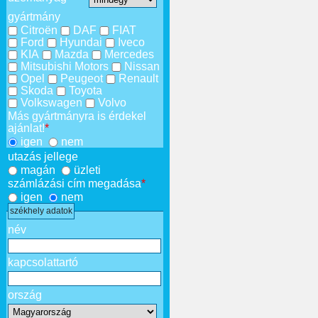
gyártmány
Citroën
DAF
FIAT
Ford
Hyundai
Iveco
KIA
Mazda
Mercedes
Mitsubishi Motors
Nissan
Opel
Peugeot
Renault
Skoda
Toyota
Volkswagen
Volvo
Más gyártmányra is érdekel
ajánlat!
*
igen
nem
utazás jellege
magán
üzleti
számlázási cím megadása
*
igen
nem
székhely adatok
név
kapcsolattartó
ország