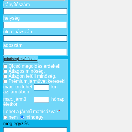
irányítószám
helység
utca, házszám
adószám
minőségi elvárásaim
Olcsó megoldás érdekel!
Átlagos minőség.
Átlagon felüli minőség.
Prémium járművet keresek!
max. km lehet
km
az járműben
max. jármű
hónap
életkor
Lehet a jármű matricázva?
*
nem
mindegy
megjegyzés