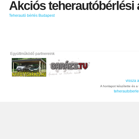
Akciós
teherautóbérlési
Teherautó bérlés Budapest
Együttműködő partnereink
vissza a
A honlapot készítette és a t
teherautoberle