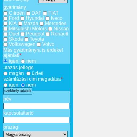
gyártmány
Citroën
DAF
FIAT
Ford
Hyundai
Iveco
KIA
Mazda
Mercedes
Mitsubishi Motors
Nissan
Opel
Peugeot
Renault
Skoda
Toyota
Volkswagen
Volvo
Más gyártmányra is érdekel
ajánlat!
*
igen
nem
utazás jellege
magán
üzleti
számlázási cím megadása
*
igen
nem
székhely adatok
név
kapcsolattartó
ország