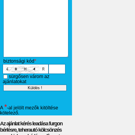
biztonsági kód
*
sürgősen várom az
ajánlatokat
*
A
-al jelölt mezők kitöltése
kötelező.
Az ajánlat kérés leadása furgon
bérlésre, teherautó kölcsönzés