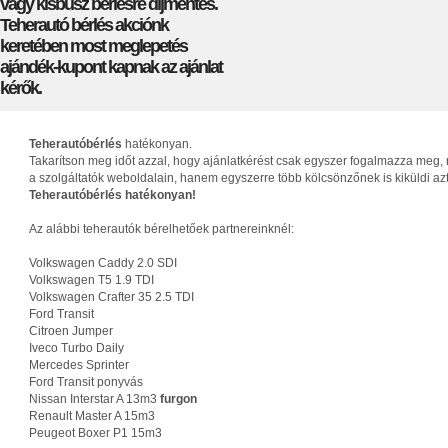
vagy kisbusz bérlésre díjmentes.
Teherautó bérlés akciónk
keretében most meglepetés
ajándék-kupont kapnak az ajánlat
kérők.
Teherautóbérlés
hatékonyan.
Takarítson meg időt azzal, hogy ajánlatkérést csak egyszer fogalmazza meg, 
a szolgáltatók weboldalain, hanem egyszerre több kölcsönzőnek is kiküldi az
Teherautóbérlés hatékonyan!
Az alábbi teherautók bérelhetőek partnereinknél:
Volkswagen Caddy 2.0 SDI
Volkswagen T5 1.9 TDI
Volkswagen Crafter 35 2.5 TDI
Ford Transit
Citroen Jumper
Iveco Turbo Daily
Mercedes Sprinter
Ford Transit ponyvás
Nissan Interstar A 13m3
furgon
Renault Master A 15m3
Peugeot Boxer P1 15m3