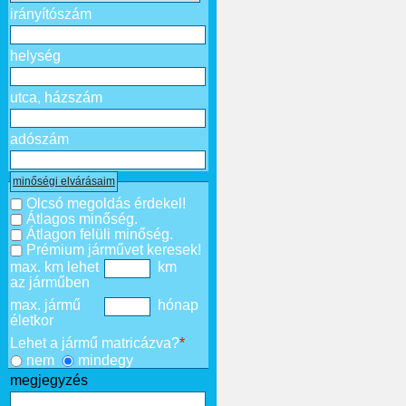
irányítószám
helység
utca, házszám
adószám
minőségi elvárásaim
Olcsó megoldás érdekel!
Átlagos minőség.
Átlagon felüli minőség.
Prémium járművet keresek!
max. km lehet
km
az járműben
max. jármű
hónap
életkor
Lehet a jármű matricázva?
*
nem
mindegy
megjegyzés