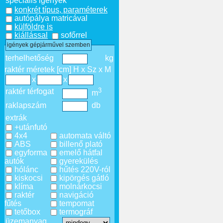
speciális igények
konkrét típus, paraméterek
autópálya matricával
külföldre is
kiállással
sofőrrel
igények gépjárművel szemben
terhelhetőség
kg
raktér méretek [cm] H x Sz x M
x
x
3
raktér térfogat
m
raklapszám
db
extrák
+utánfutó
4x4
automata váltó
ABS
billenő plató
egyforma
emelő hátfal
autók
gyerekülés
hólánc
hűtés 220V-ról
kiskocsi
kipörgés gátló
klíma
molnárkocsi
raktér
navigáció
fűtés
tempomat
tetőbox
termográf
üzemanyag