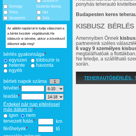
Szabolcs-
ponyhás teherautó kivitelben
Somogy
Szatmár-Bereg
Tolna
Vas
Budapesten keres tehera
Veszprém
Zala
KISBUSZ BÉRLÉS
Az alábbi naptárral ki tudja választani a
a bérlet kezdeti- végdátumát.
Ha
Amennyiben Önnek
kisbus
többször is bérelne, akkor a következő
partnereink széles választé
dátumot adja meg!
6 vagy 9 személyes kisbu
megtalálhatóak a flottákban
bérlés gyakorisága
*
Ne feledje, a szállítható s
egyszeri
többször is
során.
hetente
havonta
egyéb
TEHERAUTÓBÉRLÉS, 
bérleti napok száma
felvétel
*
leadás
*
Érdekel pár nap eltéréssel
más dátum is
:
*
igen
nem
tervezett futás
*
km
férőhelyek
*
fő