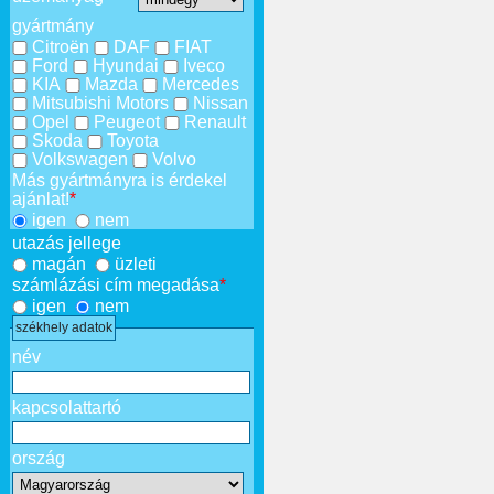
gyártmány
Citroën
DAF
FIAT
Ford
Hyundai
Iveco
KIA
Mazda
Mercedes
Mitsubishi Motors
Nissan
Opel
Peugeot
Renault
Skoda
Toyota
Volkswagen
Volvo
Más gyártmányra is érdekel
ajánlat!
*
igen
nem
utazás jellege
magán
üzleti
számlázási cím megadása
*
igen
nem
székhely adatok
név
kapcsolattartó
ország