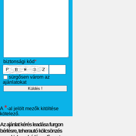
biztonsági kód
*
sürgősen várom az
ajánlatokat
*
A
-al jelölt mezők kitöltése
kötelező.
Az ajánlat kérés leadása furgon
bérlésre, teherautó kölcsönzés