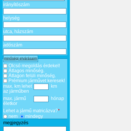
irányítószám
helység
utca, házszám
adószám
minőségi elvárásaim
Olcsó megoldás érdekel!
Átlagos minőség.
Átlagon felüli minőség.
Prémium járművet keresek!
max. km lehet
km
az járműben
max. jármű
hónap
életkor
Lehet a jármű matricázva?
*
nem
mindegy
megjegyzés