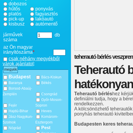
dobozos
hűtős
ponyvás
platós
fagyasztós
pick-up
lakóautó
kisbusz
autómentő
járművek
db
száma
az Ön magyar
irányítószáma
*
teherautó bérlés veszpre
csak néhány megyékből
várok ajánlatot
:
Teherautó b
megyék
Budapest
Bács-Kiskun
hatékonyan
Baranya
Békés
Borsod-Abaúj-
Teherautó bérlés
hez kérjü
Zemplén
Csongrád
definiálni tudja, hogy a bére
Győr-Moson-
rendelkezzen.
Fejér
Sopron
A kölcsönözhető teherautók
Hajdú-Bihar
Heves
ponyhás teherautó kivitelben
Jász-Nagykun-
Komárom-
Szolnok
Esztergom
Budapesten keres tehera
Pest
Nógrád