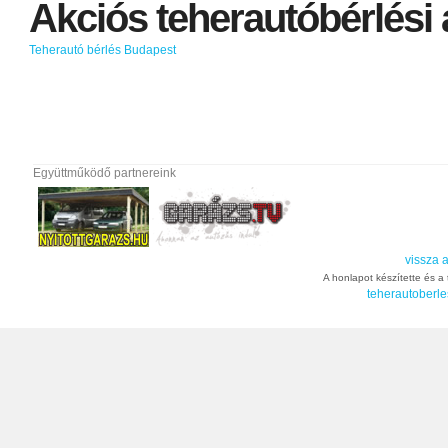
Akciós
teherautóbérlési
Teherautó bérlés Budapest
Együttműködő partnereink
vissza a
A honlapot készítette és a t
teherautoberle