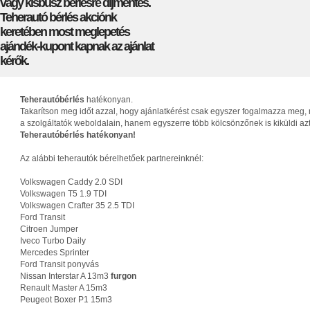
vagy kisbusz bérlésre díjmentes.
Teherautó bérlés akciónk
keretében most meglepetés
ajándék-kupont kapnak az ajánlat
kérők.
Teherautóbérlés
hatékonyan.
Takarítson meg időt azzal, hogy ajánlatkérést csak egyszer fogalmazza meg, 
a szolgáltatók weboldalain, hanem egyszerre több kölcsönzőnek is kiküldi az
Teherautóbérlés hatékonyan!
Az alábbi teherautók bérelhetőek partnereinknél:
Volkswagen Caddy 2.0 SDI
Volkswagen T5 1.9 TDI
Volkswagen Crafter 35 2.5 TDI
Ford Transit
Citroen Jumper
Iveco Turbo Daily
Mercedes Sprinter
Ford Transit ponyvás
Nissan Interstar A 13m3
furgon
Renault Master A 15m3
Peugeot Boxer P1 15m3