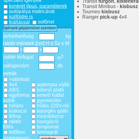
speciális igények
Transit
furgon
,
kistehera
konkrét típus, paraméterek
Transit Minibus -
kisbusz
autópálya matricával
Tourneo
kisbusz
külföldre is
Ranger
pick-up
4x4
kiállással
sofőrrel
igények gépjárművel szemben
terhelhetőség
kg
raktér méretek [cm] H x Sz x M
x
x
3
raktér térfogat
m
raklapszám
db
extrák
+utánfutó
4x4
automata váltó
ABS
billenő plató
egyforma
emelő hátfal
autók
gyerekülés
hólánc
hűtés 220V-ról
kiskocsi
kipörgés gátló
klíma
molnárkocsi
raktér
navigáció
fűtés
tempomat
tetőbox
termográf
üzemanyag