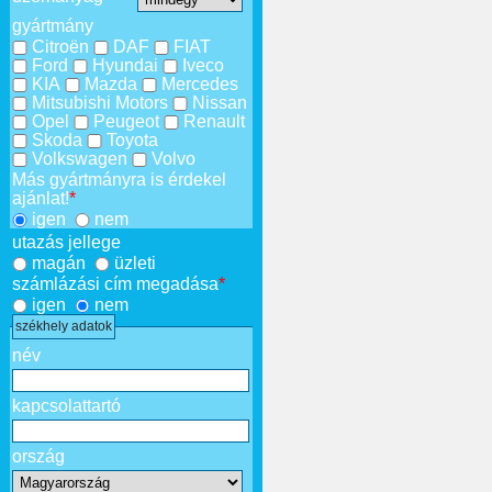
gyártmány
Citroën
DAF
FIAT
Ford
Hyundai
Iveco
KIA
Mazda
Mercedes
Mitsubishi Motors
Nissan
Opel
Peugeot
Renault
Skoda
Toyota
Volkswagen
Volvo
Más gyártmányra is érdekel
ajánlat!
*
igen
nem
utazás jellege
magán
üzleti
számlázási cím megadása
*
igen
nem
székhely adatok
név
kapcsolattartó
ország