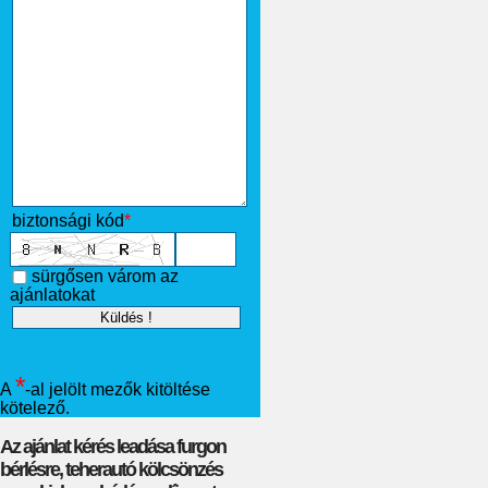
biztonsági kód
*
sürgősen várom az
ajánlatokat
*
A
-al jelölt mezők kitöltése
kötelező.
Az ajánlat kérés leadása furgon
bérlésre, teherautó kölcsönzés