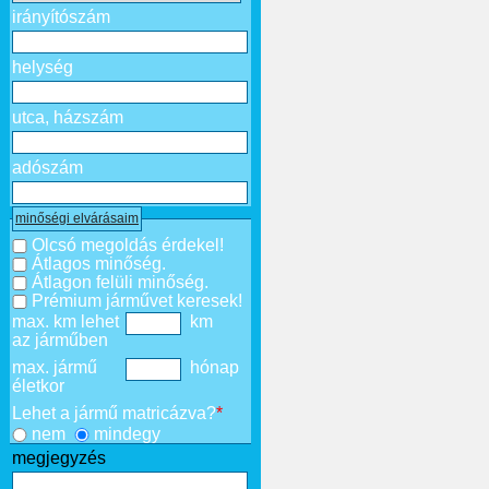
irányítószám
helység
utca, házszám
adószám
minőségi elvárásaim
Olcsó megoldás érdekel!
Átlagos minőség.
Átlagon felüli minőség.
Prémium járművet keresek!
max. km lehet
km
az járműben
max. jármű
hónap
életkor
Lehet a jármű matricázva?
*
nem
mindegy
megjegyzés