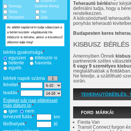
Szabolcs-
Teherautó bérlés
hez kérjü
Somogy
Szatmár-Bereg
definiálni tudja, hogy a bére
Tolna
Vas
rendelkezzen.
Veszprém
Zala
A kölcsönözhető teherautók
ponyhás teherautó kivitelben
Az alábbi naptárral ki tudja választani a
a bérlet kezdeti- végdátumát.
Ha
Budapesten keres tehera
többször is bérelne, akkor a következő
dátumot adja meg!
KISBUSZ BÉRLÉS
bérlés gyakorisága
*
Amennyiben Önnek
kisbus
egyszeri
többször is
partnereink széles választé
hetente
havonta
6 vagy 9 személyes kisbu
egyéb
megtalálhatóak a flottákban
Ne feledje, a szállítható s
bérleti napok száma
során.
felvétel
*
leadás
*
TEHERAUTÓBÉRLÉS, 
Érdekel pár nap eltéréssel
más dátum is
:
*
igen
nem
FORD MÁRKÁI
tervezett futás
*
km
Fiesta Van
férőhelyek
*
fő
Transit Connect furgon é