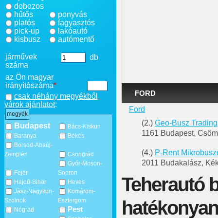
dobozos
hűtős
ponyvás
platós
fagyasztós
pick-up
lakóautó
kisbusz
autómentő
járművek
db
száma
az Ön magyar
irányítószáma
*
FORD
csak néhány megyékből
várok ajánlatot
:
Ford
megyék
(2.)
Geo-Busz Trading
Budapest
Bács-Kiskun
1161 Budapest, Csömö
Baranya
Békés
Borsod-Abaúj-
(4.)
P-Rent Mikrobusz
Zemplén
Csongrád
2011 Budakalász, Kék
Győr-Moson-
Fejér
Sopron
Teherautó b
Hajdú-Bihar
Heves
Jász-Nagykun-
Komárom-
hatékonyan
Szolnok
Esztergom
Pest
Nógrád