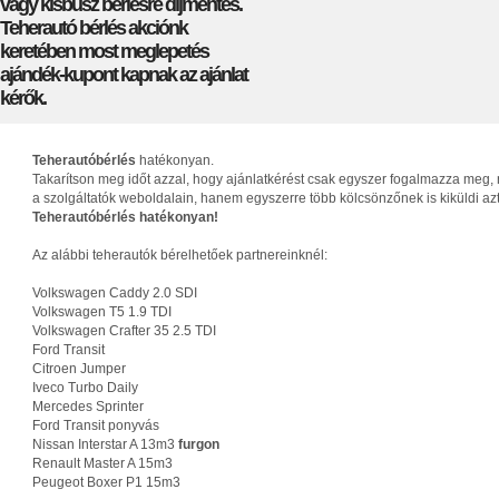
vagy kisbusz bérlésre díjmentes.
Teherautó bérlés akciónk
keretében most meglepetés
ajándék-kupont kapnak az ajánlat
kérők.
Teherautóbérlés
hatékonyan.
Takarítson meg időt azzal, hogy ajánlatkérést csak egyszer fogalmazza meg, 
a szolgáltatók weboldalain, hanem egyszerre több kölcsönzőnek is kiküldi az
Teherautóbérlés hatékonyan!
Az alábbi teherautók bérelhetőek partnereinknél:
Volkswagen Caddy 2.0 SDI
Volkswagen T5 1.9 TDI
Volkswagen Crafter 35 2.5 TDI
Ford Transit
Citroen Jumper
Iveco Turbo Daily
Mercedes Sprinter
Ford Transit ponyvás
Nissan Interstar A 13m3
furgon
Renault Master A 15m3
Peugeot Boxer P1 15m3