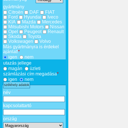
gyártmány
Citroën
DAF
FIAT
Ford
Hyundai
Iveco
KIA
Mazda
Mercedes
Mitsubishi Motors
Nissan
Opel
Peugeot
Renault
Skoda
Toyota
Volkswagen
Volvo
Más gyártmányra is érdekel
ajánlat!
*
igen
nem
utazás jellege
magán
üzleti
számlázási cím megadása
*
igen
nem
székhely adatok
név
kapcsolattartó
ország