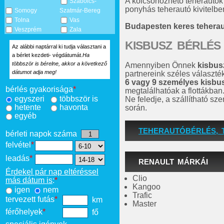
A kölcsönözhető teherautók
Szabolcs-
ponyhás teherautó kivitelben
Somogy
Szatmár-Bereg
Tolna
Vas
Budapesten keres tehera
Veszprém
Zala
KISBUSZ BÉRLÉS
Az alábbi naptárral ki tudja választani a
a bérlet kezdeti- végdátumát.
Ha
többször is bérelne, akkor a következő
Amennyiben Önnek
kisbus
dátumot adja meg!
partnereink széles választé
6 vagy 9 személyes kisbu
bérlés gyakorisága
*
megtalálhatóak a flottákban
egyszeri
többször is
Ne feledje, a szállítható s
hetente
havonta
során.
egyéb
TEHERAUTÓBÉRLÉS, 
bérleti napok száma
felvétel
*
leadás
*
RENAULT MÁRKÁI
Érdekel pár nap eltéréssel
Clio
más dátum is
:
*
Kangoo
igen
nem
Trafic
tervezett futás
*
km
Master
férőhelyek
*
fő