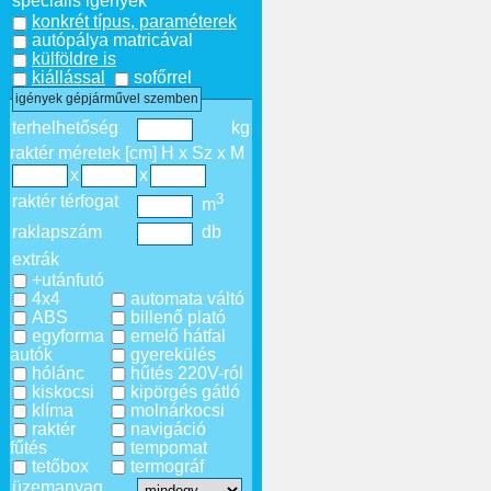
speciális igények
konkrét típus, paraméterek
autópálya matricával
külföldre is
kiállással
sofőrrel
igények gépjárművel szemben
terhelhetőség
kg
raktér méretek [cm] H x Sz x M
x
x
3
raktér térfogat
m
raklapszám
db
extrák
+utánfutó
4x4
automata váltó
ABS
billenő plató
egyforma
emelő hátfal
autók
gyerekülés
hólánc
hűtés 220V-ról
kiskocsi
kipörgés gátló
klíma
molnárkocsi
raktér
navigáció
fűtés
tempomat
tetőbox
termográf
üzemanyag