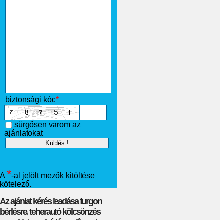
biztonsági kód
*
sürgősen várom az
ajánlatokat
*
A
-al jelölt mezők kitöltése
kötelező.
Az ajánlat kérés leadása furgon
bérlésre, teherautó kölcsönzés