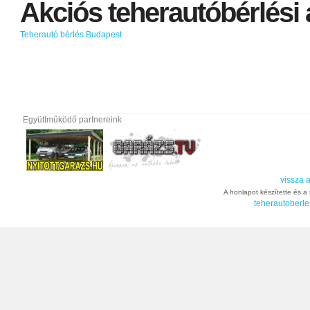
Akciós
teherautóbérlési
Teherautó bérlés Budapest
Együttműködő partnereink
vissza a
A honlapot készítette és a t
teherautoberle