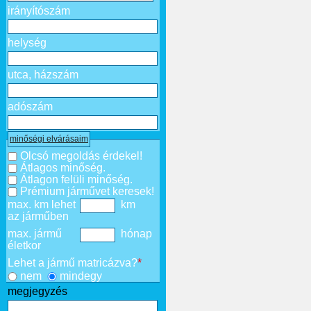
irányítószám
helység
utca, házszám
adószám
minőségi elvárásaim
Olcsó megoldás érdekel!
Átlagos minőség.
Átlagon felüli minőség.
Prémium járművet keresek!
max. km lehet
km
az járműben
max. jármű
hónap
életkor
Lehet a jármű matricázva?
*
nem
mindegy
megjegyzés