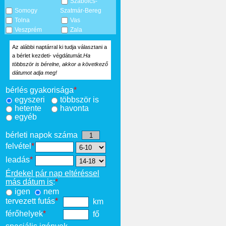
Szabolcs-
Somogy
Szatmár-Bereg
Tolna
Vas
Veszprém
Zala
Az alábbi naptárral ki tudja választani a
a bérlet kezdeti- végdátumát.
Ha
többször is bérelne, akkor a következő
dátumot adja meg!
bérlés gyakorisága
*
egyszeri
többször is
hetente
havonta
egyéb
bérleti napok száma
felvétel
*
leadás
*
Érdekel pár nap eltéréssel
más dátum is
:
*
igen
nem
tervezett futás
*
km
férőhelyek
*
fő