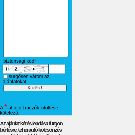
biztonsági kód
*
sürgősen várom az
ajánlatokat
*
A
-al jelölt mezők kitöltése
kötelező.
Az ajánlat kérés leadása furgon
bérlésre, teherautó kölcsönzés