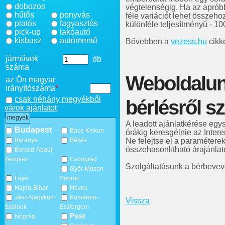
dobozos
végtelenségig. Ha az aprób
hűtős
ponyvás
féle variációt lehet összeh
platós
fagyasztós
különféle teljesítményű - 100
pick-up
lakóautó
kisbusz
autómentő
Bővebben a
vezess.hu
cikk
járművek
db
száma
Weboldalun
az Ön magyar
irányítószáma
*
csak néhány megyékből
bérlésről sz
várok ajánlatot
:
megyék
A leadott ajánlatkérése egy
Budapest
Bács-Kiskun
órákig keresgélnie az Intere
Ne felejtse el a paraméter
Baranya
Békés
összehasonlítható árajánla
Borsod-Abaúj-
Zemplén
Csongrád
Szolgáltatásunk a bérbevevő
Győr-Moson-
Fejér
Sopron
Hajdú-Bihar
Heves
Jász-Nagykun-
Komárom-
Vissza
Szolnok
Esztergom
Pest
Nógrád