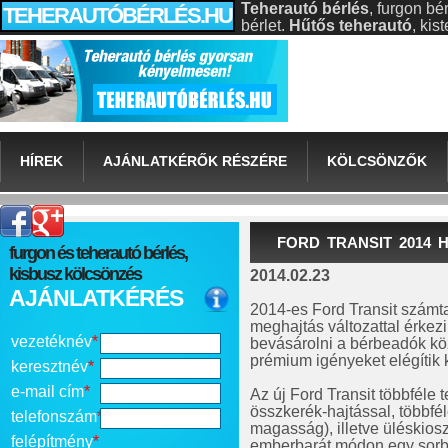
Teherautó bérlés
, furgon bé
TEHERAUTÓBÉRLÉS.HU
bérlet.
Hűtős teherautó
, ki
HÍREK
AJÁNLATKÉRŐK RÉSZÉRE
KÖLCSÖNZŐK
FORD TRANSIT 2014
furgon és teherautó bérlés,
kisbusz kölcsönzés
2014.02.23
AJÁNLATKÉRÉS
2014-es Ford Transit számta
meghajtás változattal érkez
vezetéknév
*
bevásárolni a bérbeadók köz
prémium igényeket elégítik k
keresztnév
*
e-mail cím
*
Az új Ford Transit többféle 
összkerék-hajtással, többfé
telefonszám
*
magasság), illetve üléskiosz
felépítmény
*
emberbarát módon egy sorban