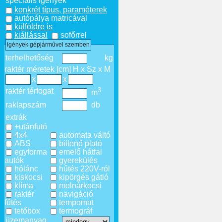
speciális igények
konkrét típus, paraméterek
autópálya matricával
külföldre is
kiállással
sofőrrel
igények gépjárművel szemben
terhelhetőség
kg
raktér méretek [cm] H x Sz x M
x
x
3
raktér térfogat
m
raklapszám
db
extrák
+utánfutó
4x4
automata váltó
ABS
billenő plató
egyforma
emelő hátfal
autók
gyerekülés
hólánc
hűtés 220V-ról
kiskocsi
kipörgés gátló
klíma
molnárkocsi
raktér
navigáció
fűtés
tempomat
tetőbox
termográf
üzemanyag