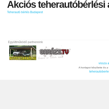
Akciós
teherautóbérlési
Teherautó bérlés Budapest
Együttműködő partnereink
vissza a
A honlapot készítette és a t
teherautoberle