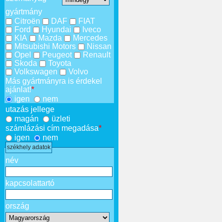
gyártmány
Citroën
DAF
FIAT
Ford
Hyundai
Iveco
KIA
Mazda
Mercedes
Mitsubishi Motors
Nissan
Opel
Peugeot
Renault
Skoda
Toyota
Volkswagen
Volvo
Más gyártmányra is érdekel
ajánlat!
*
igen
nem
utazás jellege
magán
üzleti
számlázási cím megadása
*
igen
nem
székhely adatok
név
kapcsolattartó
ország