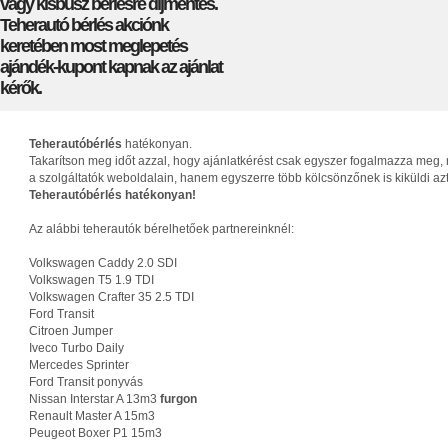
vagy kisbusz bérlésre díjmentes.
Teherautó bérlés akciónk
keretében most meglepetés
ajándék-kupont kapnak az ajánlat
kérők.
Teherautóbérlés
hatékonyan.
Takarítson meg időt azzal, hogy ajánlatkérést csak egyszer fogalmazza meg, 
a szolgáltatók weboldalain, hanem egyszerre több kölcsönzőnek is kiküldi az
Teherautóbérlés hatékonyan!
Az alábbi teherautók bérelhetőek partnereinknél:
Volkswagen Caddy 2.0 SDI
Volkswagen T5 1.9 TDI
Volkswagen Crafter 35 2.5 TDI
Ford Transit
Citroen Jumper
Iveco Turbo Daily
Mercedes Sprinter
Ford Transit ponyvás
Nissan Interstar A 13m3
furgon
Renault Master A 15m3
Peugeot Boxer P1 15m3