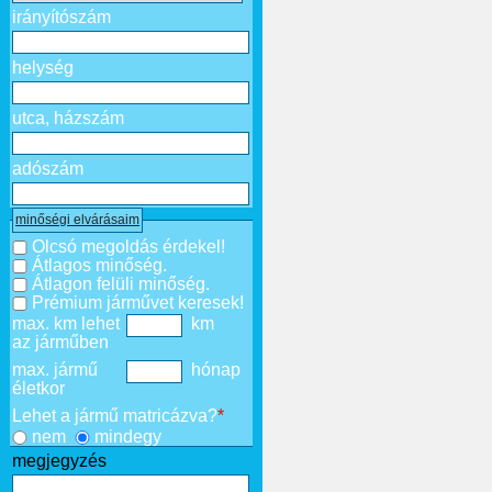
irányítószám
helység
utca, házszám
adószám
minőségi elvárásaim
Olcsó megoldás érdekel!
Átlagos minőség.
Átlagon felüli minőség.
Prémium járművet keresek!
max. km lehet
km
az járműben
max. jármű
hónap
életkor
Lehet a jármű matricázva?
*
nem
mindegy
megjegyzés