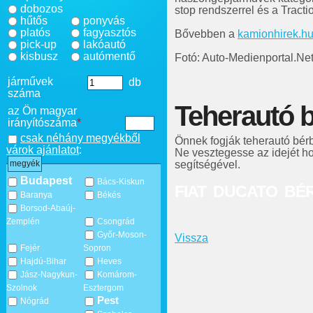
dobozos
stop rendszerrel és a Tracti
hűtős
ponyvás
platós
fagyasztós
Bővebben a
kamionhirek.h
pick-up
lakóautó
kisbusz
autómentő
Fotó: Auto-Medienportal.Net
járművek
db
száma
Teherautó b
az Ön magyar
irányítószáma
*
csak néhány megyékből
Önnek fogják teherautó bér
várok ajánlatot
:
Ne vesztegesse az idejét h
segítségével.
megyék
Budapest
Bács-Kiskun
FIAT DUCATO BÉ
Baranya
Békés
Borsod-Abaúj-
Zemplén
Csongrád
Győr-Moson-
Vissza
Fejér
Sopron
Hajdú-Bihar
Heves
Jász-Nagykun-
Komárom-
Szolnok
Esztergom
Pest
Nógrád