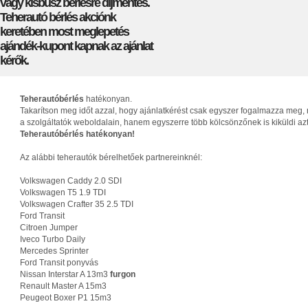
vagy kisbusz bérlésre díjmentes.
Teherautó bérlés akciónk
keretében most meglepetés
ajándék-kupont kapnak az ajánlat
kérők.
Teherautóbérlés
hatékonyan.
Takarítson meg időt azzal, hogy ajánlatkérést csak egyszer fogalmazza meg, 
a szolgáltatók weboldalain, hanem egyszerre több kölcsönzőnek is kiküldi az
Teherautóbérlés hatékonyan!
Az alábbi teherautók bérelhetőek partnereinknél:
Volkswagen Caddy 2.0 SDI
Volkswagen T5 1.9 TDI
Volkswagen Crafter 35 2.5 TDI
Ford Transit
Citroen Jumper
Iveco Turbo Daily
Mercedes Sprinter
Ford Transit ponyvás
Nissan Interstar A 13m3
furgon
Renault Master A 15m3
Peugeot Boxer P1 15m3