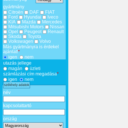
gyártmány
Citroën
DAF
FIAT
Ford
Hyundai
Iveco
KIA
Mazda
Mercedes
Mitsubishi Motors
Nissan
Opel
Peugeot
Renault
Skoda
Toyota
Volkswagen
Volvo
Más gyártmányra is érdekel
ajánlat!
*
igen
nem
utazás jellege
magán
üzleti
számlázási cím megadása
*
igen
nem
székhely adatok
név
kapcsolattartó
ország