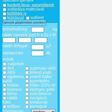
speciális igények
konkrét típus, paraméterek
autópálya matricával
külföldre is
kiállással
sofőrrel
igények gépjárművel szemben
terhelhetőség
kg
raktér méretek [cm] H x Sz x M
x
x
3
raktér térfogat
m
raklapszám
db
extrák
+utánfutó
4x4
automata váltó
ABS
billenő plató
egyforma
emelő hátfal
autók
gyerekülés
hólánc
hűtés 220V-ról
kiskocsi
kipörgés gátló
klíma
molnárkocsi
raktér
navigáció
fűtés
tempomat
tetőbox
termográf
üzemanyag