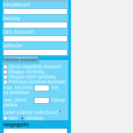
irányítószám
helység
utca, házszám
adószám
minőségi elvárásaim
Olcsó megoldás érdekel!
Átlagos minőség.
Átlagon felüli minőség.
Prémium járművet keresek!
max. km lehet
km
az járműben
max. jármű
hónap
életkor
Lehet a jármű matricázva?
*
nem
mindegy
megjegyzés