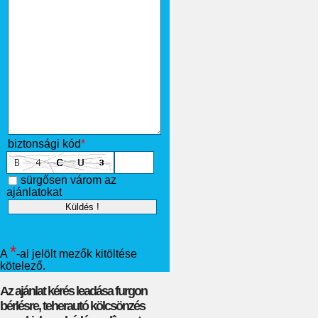
biztonsági kód
*
sürgősen várom az
ajánlatokat
*
A
-al jelölt mezők kitöltése
kötelező.
Az ajánlat kérés leadása furgon
bérlésre, teherautó kölcsönzés