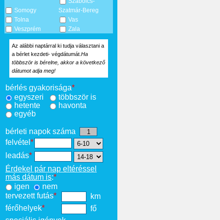
Szabolcs-
Somogy
Szatmár-Bereg
Tolna
Vas
Veszprém
Zala
Az alábbi naptárral ki tudja választani a
a bérlet kezdeti- végdátumát.
Ha
többször is bérelne, akkor a következő
dátumot adja meg!
bérlés gyakorisága
*
egyszeri
többször is
hetente
havonta
egyéb
bérleti napok száma
felvétel
*
leadás
*
Érdekel pár nap eltéréssel
más dátum is
:
*
igen
nem
tervezett futás
*
km
férőhelyek
*
fő