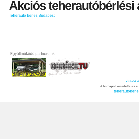
Akciós
teherautóbérlési
Teherautó bérlés Budapest
Együttműködő partnereink
vissza a
A honlapot készítette és a t
teherautoberle