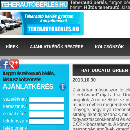
Teherautó bérlés
, furgon bé
TEHERAUTÓBÉRLÉS.HU
bérlet.
Hűtős teherautó
, ki
HÍREK
AJÁNLATKÉRŐK RÉSZÉRE
KÖLCSÖNZŐK
FIAT DUCATO GREEN
furgon és teherautó bérlés,
kisbusz kölcsönzés
2013.10.30
AJÁNLATKÉRÉS
Zsinórban másodszor ítélté
Fleet Award" díjat a Fiat D
vezetéknév
*
angolok. A nemzetközi szinte
minden évben megrendezett
keresztnév
*
lényege, hogy olyan techno
e-mail cím
*
stratégiákat díjazzanak, mel
fogyasztáscsökkentést és e
telefonszám
*
CO2 kibocsátást is. A könn
felépítmény
*
haszongépjárművek kategóriá