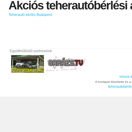
Akciós
teherautóbérlési
Teherautó bérlés Budapest
Együttműködő partnereink
vissza a
A honlapot készítette és a t
teherautoberle