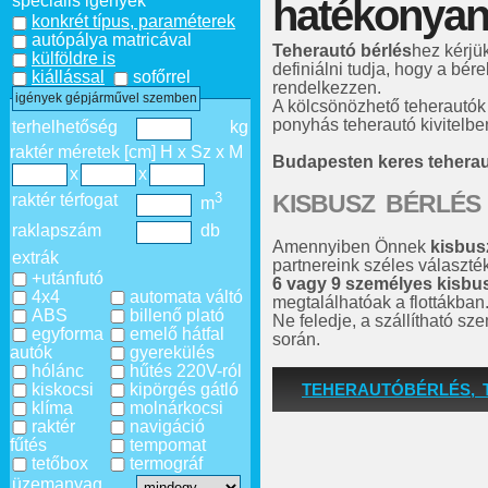
hatékonyan
speciális igények
konkrét típus, paraméterek
autópálya matricával
Teherautó bérlés
hez kérjü
külföldre is
definiálni tudja, hogy a bére
kiállással
sofőrrel
rendelkezzen.
igények gépjárművel szemben
A kölcsönözhető teherautók
ponyhás teherautó kivitelben
terhelhetőség
kg
raktér méretek [cm] H x Sz x M
Budapesten keres tehera
x
x
KISBUSZ BÉRLÉS
3
raktér térfogat
m
raklapszám
db
Amennyiben Önnek
kisbus
extrák
partnereink széles választé
+utánfutó
6 vagy 9 személyes kisbu
4x4
automata váltó
megtalálhatóak a flottákban
ABS
billenő plató
Ne feledje, a szállítható s
egyforma
emelő hátfal
során.
autók
gyerekülés
hólánc
hűtés 220V-ról
kiskocsi
kipörgés gátló
TEHERAUTÓBÉRLÉS, 
klíma
molnárkocsi
raktér
navigáció
fűtés
tempomat
tetőbox
termográf
üzemanyag