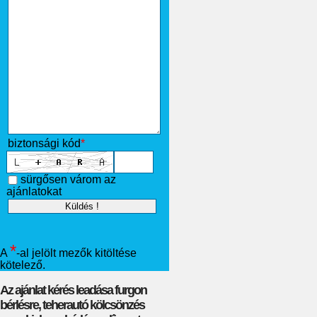
biztonsági kód
*
sürgősen várom az
ajánlatokat
*
A
-al jelölt mezők kitöltése
kötelező.
Az ajánlat kérés leadása furgon
bérlésre, teherautó kölcsönzés