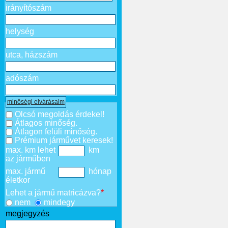
irányítószám
helység
utca, házszám
adószám
minőségi elvárásaim
Olcsó megoldás érdekel!
Átlagos minőség.
Átlagon felüli minőség.
Prémium járművet keresek!
max. km lehet
km
az járműben
max. jármű
hónap
életkor
Lehet a jármű matricázva?
*
nem
mindegy
megjegyzés