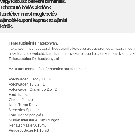
vagy kisbusz bérlésre díjmentes.
Teherautó bérlés akciónk
keretében most meglepetés
ajándék-kupont kapnak az ajánlat
kérők.
Teherautóbérlés
hatékonyan.
Takarítson meg időt azzal, hogy ajánlatkérést csak egyszer fogalmazza meg, 
a szolgáltatók weboldalain, hanem egyszerre több kölcsönzőnek is kiküldi az
Teherautóbérlés hatékonyan!
Az alábbi teherautók bérelhetőek partnereinknél:
Volkswagen Caddy 2.0 SDI
Volkswagen T5 1.9 TDI
Volkswagen Crafter 35 2.5 TDI
Ford Transit
Citroen Jumper
Iveco Turbo Daily
Mercedes Sprinter
Ford Transit ponyvás
Nissan Interstar A 13m3
furgon
Renault Master A 15m3
Peugeot Boxer P1 15m3