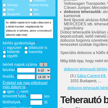
Szabolcs-
Volkswagen Transporter, V
Somogy
Szatmár-Bereg
Citroen Jumper, Mercedes 
Tolna
Vas
dobozos teherautók
: al
Veszprém
Zala
kamionok
fenti típusok alvázas-fül
Az alábbi naptárral ki tudja választani a
MERCEDES stb. teherautók
a bérlet kezdeti- végdátumát.
Ha
jogosítvány
többször is bérelne, akkor a következő
Doboz teherautók kiválóan 
dátumot adja meg!
bepolcozható, kellő méretű r
dobozos furgonra szerelnek 
bérlés gyakorisága
*
lemezeket szoktak rögzíteni
egyszeri
többször is
hetente
havonta
Speciális dobozos a hűtős é
egyéb
Még több tipp, hogy miért 
bérleti napok száma
dobozos teherautó bérlés
felvétel
*
(3.)
Sába-Carrent Kft.
leadás
*
1031 Budapest, ...
Érdekel pár nap eltéréssel
más dátum is
:
*
dobozos teherautó bérl
igen
nem
tervezett futás
*
km
Teherautó b
férőhelyek
*
fő