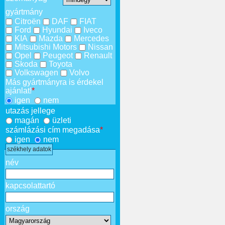
gyártmány
Citroën
DAF
FIAT
Ford
Hyundai
Iveco
KIA
Mazda
Mercedes
Mitsubishi Motors
Nissan
Opel
Peugeot
Renault
Skoda
Toyota
Volkswagen
Volvo
Más gyártmányra is érdekel
ajánlat!
*
igen
nem
utazás jellege
magán
üzleti
számlázási cím megadása
*
igen
nem
székhely adatok
név
kapcsolattartó
ország