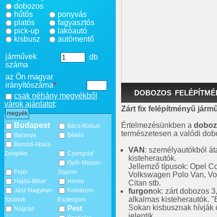
dobozos
hűtős
ponyvás
platós
fagyasztós
pick-up
lakóautó
kisbusz
autómentő
járművek
db
száma
az Ön magyar
irányítószáma
*
DOBOZOS FELÉPÍTMÉ
csak néhány megyékből
várok ajánlatot
:
Zárt fix felépítményű járm
megyék
Értelmezésünkben a
doboz
Budapest
Bács-Kiskun
természetesen a valódi dob
Baranya
Békés
Borsod-Abaúj-
VAN
: személyautókból át
Zemplén
Csongrád
kisteherautók.
Győr-Moson-
Jellemző típusok: Opel C
Fejér
Sopron
Volkswagen Polo Van, Vo
Hajdú-Bihar
Heves
Citan stb.
furgon
ok: zárt dobozos 3
Jász-Nagykun-
Komárom-
alkalmas kisteherautók. "
Szolnok
Esztergom
Sokan kisbusznak hívják ő
Pest
Nógrád
jelentik.