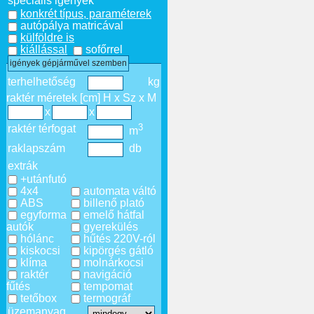
speciális igények
konkrét típus, paraméterek
autópálya matricával
külföldre is
kiállással
sofőrrel
igények gépjárművel szemben
terhelhetőség
kg
raktér méretek [cm] H x Sz x M
x
x
3
raktér térfogat
m
raklapszám
db
extrák
+utánfutó
4x4
automata váltó
ABS
billenő plató
egyforma
emelő hátfal
autók
gyerekülés
hólánc
hűtés 220V-ról
kiskocsi
kipörgés gátló
klíma
molnárkocsi
raktér
navigáció
fűtés
tempomat
tetőbox
termográf
üzemanyag