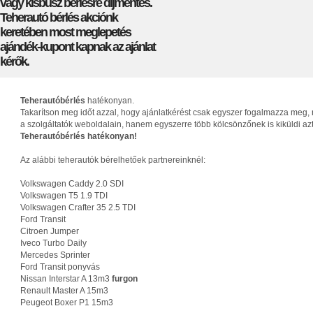
vagy kisbusz bérlésre díjmentes.
Teherautó bérlés akciónk
keretében most meglepetés
ajándék-kupont kapnak az ajánlat
kérők.
Teherautóbérlés
hatékonyan.
Takarítson meg időt azzal, hogy ajánlatkérést csak egyszer fogalmazza meg, 
a szolgáltatók weboldalain, hanem egyszerre több kölcsönzőnek is kiküldi az
Teherautóbérlés hatékonyan!
Az alábbi teherautók bérelhetőek partnereinknél:
Volkswagen Caddy 2.0 SDI
Volkswagen T5 1.9 TDI
Volkswagen Crafter 35 2.5 TDI
Ford Transit
Citroen Jumper
Iveco Turbo Daily
Mercedes Sprinter
Ford Transit ponyvás
Nissan Interstar A 13m3
furgon
Renault Master A 15m3
Peugeot Boxer P1 15m3