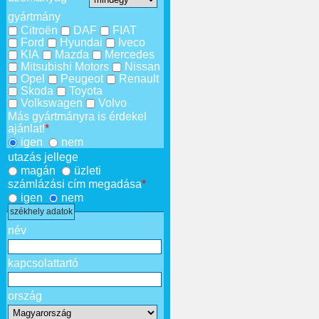
gyártmány
Citroën
DAF
FIAT
Ford
Hyundai
Iveco
KIA
Mazda
Mercedes
Mitsubishi Motors
Nissan
Opel
Peugeot
Renault
Skoda
Toyota
Volkswagen
Volvo
Más gyártmányra is érdekel
ajánlat!
*
igen
nem
utazás jellege
magán
üzleti
számlázási cím megadása
*
igen
nem
székhely adatok
név
kapcsolattartó
ország