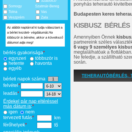
Szabolcs-
ponyhás teherautó kivitelben
Somogy
Szatmár-Bereg
Tolna
Vas
Budapesten keres tehera
Veszprém
Zala
KISBUSZ BÉRLÉS
Az alábbi naptárral ki tudja választani a
a bérlet kezdeti- végdátumát.
Ha
Amennyiben Önnek
kisbus
többször is bérelne, akkor a következő
partnereink széles választé
dátumot adja meg!
6 vagy 9 személyes kisbu
megtalálhatóak a flottákban
bérlés gyakorisága
*
Ne feledje, a szállítható s
egyszeri
többször is
során.
hetente
havonta
egyéb
TEHERAUTÓBÉRLÉS, 
bérleti napok száma
felvétel
*
leadás
*
Érdekel pár nap eltéréssel
más dátum is
:
*
igen
nem
tervezett futás
*
km
férőhelyek
*
fő