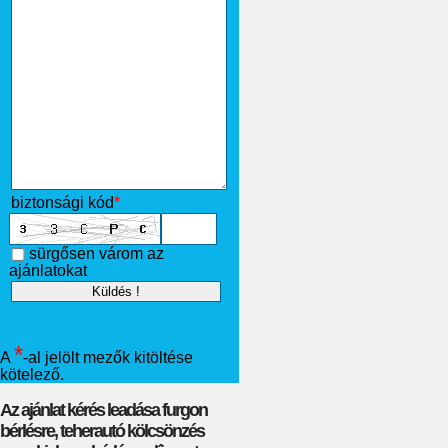
biztonsági kód
*
sürgősen várom az
ajánlatokat
*
A
-al jelölt mezők kitöltése
kötelező.
Az ajánlat kérés leadása furgon
bérlésre, teherautó kölcsönzés