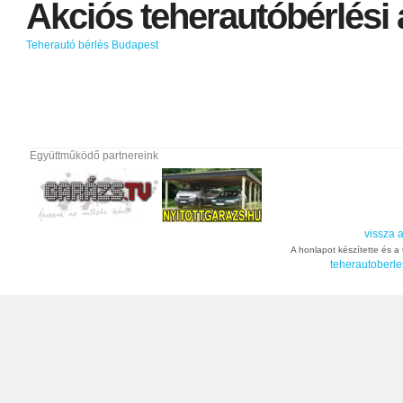
Akciós
teherautóbérlési
Teherautó bérlés Budapest
Együttműködő partnereink
vissza a
A honlapot készítette és a t
teherautoberle