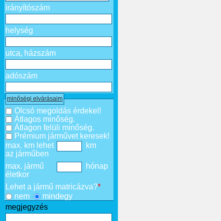
irányítószám
helység
utca, házszám
adószám
minőségi elvárásaim
Olcsó megoldás érdekel!
Átlagos minőség.
Átlagon felüli minőség.
Prémium járművet keresek!
max. km lehet
km
az járműben
max. jármű
hónap
életkor
Lehet a jármű matricázva?
*
nem
mindegy
megjegyzés