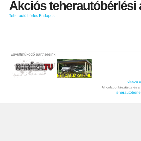
Akciós
teherautóbérlési
Teherautó bérlés Budapest
Együttműködő partnereink
vissza a
A honlapot készítette és a t
teherautoberle