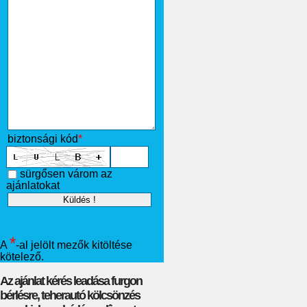
biztonsági kód
*
sürgősen várom az
ajánlatokat
*
A
-al jelölt mezők kitöltése
kötelező.
Az ajánlat kérés leadása furgon
bérlésre, teherautó kölcsönzés