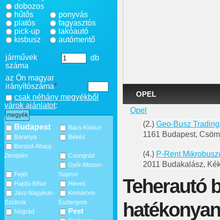
dobozos
hűtős
ponyvás
platós
fagyasztós
pick-up
lakóautó
kisbusz
autómentő
járművek
db
száma
az Ön magyar
irányítószáma
*
OPEL
csak néhány megyékből
várok ajánlatot
:
Opel
megyék
(2.)
Geo-Busz Trading
Budapest
Bács-Kiskun
1161 Budapest, Csömö
Baranya
Békés
Borsod-Abaúj-
(4.)
P-Rent Mikrobusz
Zemplén
Csongrád
2011 Budakalász, Kék
Győr-Moson-
Fejér
Sopron
Teherautó b
Hajdú-Bihar
Heves
Jász-Nagykun-
Komárom-
hatékonyan
Szolnok
Esztergom
Pest
Nógrád