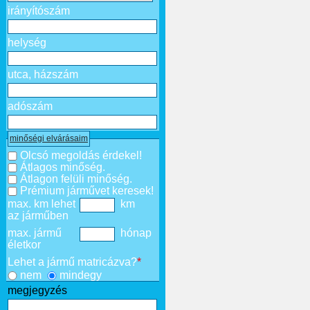
irányítószám
helység
utca, házszám
adószám
minőségi elvárásaim
Olcsó megoldás érdekel!
Átlagos minőség.
Átlagon felüli minőség.
Prémium járművet keresek!
max. km lehet
km
az járműben
max. jármű
hónap
életkor
Lehet a jármű matricázva?
*
nem
mindegy
megjegyzés