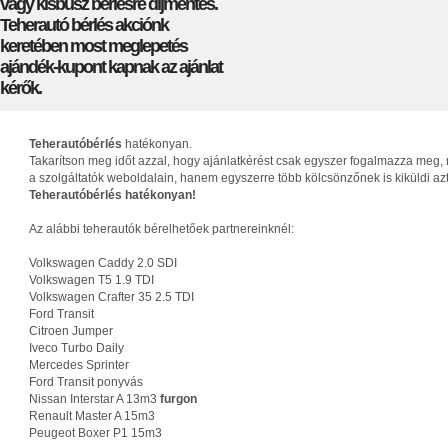
vagy kisbusz bérlésre díjmentes.
Teherautó bérlés akciónk
keretében most meglepetés
ajándék-kupont kapnak az ajánlat
kérők.
Teherautóbérlés
hatékonyan.
Takarítson meg időt azzal, hogy ajánlatkérést csak egyszer fogalmazza meg, 
a szolgáltatók weboldalain, hanem egyszerre több kölcsönzőnek is kiküldi az
Teherautóbérlés hatékonyan!
Az alábbi teherautók bérelhetőek partnereinknél:
Volkswagen Caddy 2.0 SDI
Volkswagen T5 1.9 TDI
Volkswagen Crafter 35 2.5 TDI
Ford Transit
Citroen Jumper
Iveco Turbo Daily
Mercedes Sprinter
Ford Transit ponyvás
Nissan Interstar A 13m3
furgon
Renault Master A 15m3
Peugeot Boxer P1 15m3