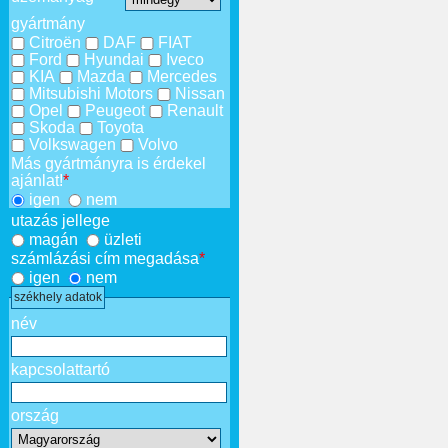
gyártmány
Citroën
DAF
FIAT
Ford
Hyundai
Iveco
KIA
Mazda
Mercedes
Mitsubishi Motors
Nissan
Opel
Peugeot
Renault
Skoda
Toyota
Volkswagen
Volvo
Más gyártmányra is érdekel
ajánlat!
*
igen
nem
utazás jellege
magán
üzleti
számlázási cím megadása
*
igen
nem
székhely adatok
név
kapcsolattartó
ország