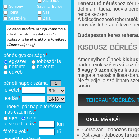
Szabolcs-
Teherautó bérlés
hez kérjü
Somogy
Szatmár-Bereg
definiálni tudja, hogy a bére
Tolna
Vas
rendelkezzen.
Veszprém
Zala
A kölcsönözhető teherautók
ponyhás teherautó kivitelben
Az alábbi naptárral ki tudja választani a
a bérlet kezdeti- végdátumát.
Ha
Budapesten keres tehera
többször is bérelne, akkor a következő
dátumot adja meg!
KISBUSZ BÉRLÉS
bérlés gyakorisága
*
Amennyiben Önnek
kisbus
egyszeri
többször is
partnereink széles választé
hetente
havonta
6 vagy 9 személyes kisbu
egyéb
megtalálhatóak a flottákban
Ne feledje, a szállítható s
bérleti napok száma
során.
felvétel
*
leadás
*
TEHERAUTÓBÉRLÉS, 
Érdekel pár nap eltéréssel
más dátum is
:
*
igen
nem
OPEL MÁRKÁI
tervezett futás
*
km
Corsavan - dobozos
furg
férőhelyek
*
fő
Astravan- dobozos
furgo