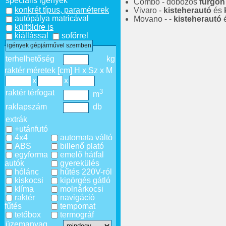
speciális igények
Combo - dobozos
furgon
konkrét típus, paraméterek
Vivaro -
kisteherautó
és
autópálya matricával
Movano - -
kisteherautó
külföldre is
kiállással
sofőrrel
igények gépjárművel szemben
terhelhetőség
kg
raktér méretek [cm] H x Sz x M
x
x
3
raktér térfogat
m
raklapszám
db
extrák
+utánfutó
4x4
automata váltó
ABS
billenő plató
egyforma
emelő hátfal
autók
gyerekülés
hólánc
hűtés 220V-ról
kiskocsi
kipörgés gátló
klíma
molnárkocsi
raktér
navigáció
fűtés
tempomat
tetőbox
termográf
üzemanyag