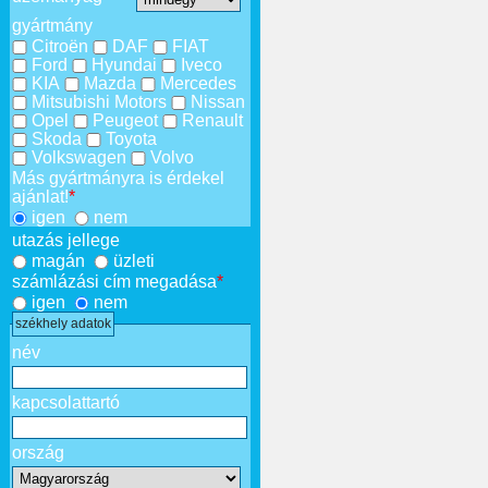
gyártmány
Citroën
DAF
FIAT
Ford
Hyundai
Iveco
KIA
Mazda
Mercedes
Mitsubishi Motors
Nissan
Opel
Peugeot
Renault
Skoda
Toyota
Volkswagen
Volvo
Más gyártmányra is érdekel
ajánlat!
*
igen
nem
utazás jellege
magán
üzleti
számlázási cím megadása
*
igen
nem
székhely adatok
név
kapcsolattartó
ország