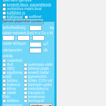
speciális igények
konkrét típus, paraméterek
autópálya matricával
külföldre is
kiállással
sofőrrel
igények gépjárművel szemben
terhelhetőség
kg
raktér méretek [cm] H x Sz x M
x
x
3
raktér térfogat
m
raklapszám
db
extrák
+utánfutó
4x4
automata váltó
ABS
billenő plató
egyforma
emelő hátfal
autók
gyerekülés
hólánc
hűtés 220V-ról
kiskocsi
kipörgés gátló
klíma
molnárkocsi
raktér
navigáció
fűtés
tempomat
tetőbox
termográf
üzemanyag