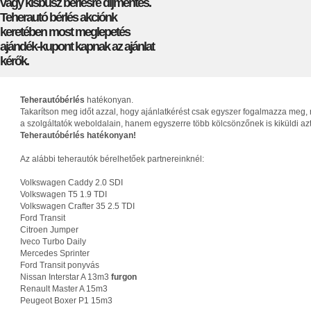
vagy kisbusz bérlésre díjmentes.
Teherautó bérlés akciónk
keretében most meglepetés
ajándék-kupont kapnak az ajánlat
kérők.
Teherautóbérlés
hatékonyan.
Takarítson meg időt azzal, hogy ajánlatkérést csak egyszer fogalmazza meg, 
a szolgáltatók weboldalain, hanem egyszerre több kölcsönzőnek is kiküldi az
Teherautóbérlés hatékonyan!
Az alábbi teherautók bérelhetőek partnereinknél:
Volkswagen Caddy 2.0 SDI
Volkswagen T5 1.9 TDI
Volkswagen Crafter 35 2.5 TDI
Ford Transit
Citroen Jumper
Iveco Turbo Daily
Mercedes Sprinter
Ford Transit ponyvás
Nissan Interstar A 13m3
furgon
Renault Master A 15m3
Peugeot Boxer P1 15m3