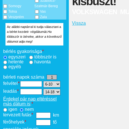
kisbuszt!
Szabolcs-
Somogy
Szatmár-Bereg
VOLKSWAGEN MU
Tolna
Vas
Veszprém
Zala
Vissza
Az alábbi naptárral ki tudja választani a
a bérlet kezdeti- végdátumát.
Ha
többször is bérelne, akkor a következő
dátumot adja meg!
bérlés gyakorisága
*
egyszeri
többször is
hetente
havonta
egyéb
bérleti napok száma
felvétel
*
leadás
*
Érdekel pár nap eltéréssel
más dátum is
:
*
igen
nem
tervezett futás
*
km
férőhelyek
*
fő