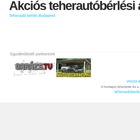
Akciós
teherautóbérlési
Teherautó bérlés Budapest
Együttműködő partnereink
vissza a
A honlapot készítette és a t
teherautoberle