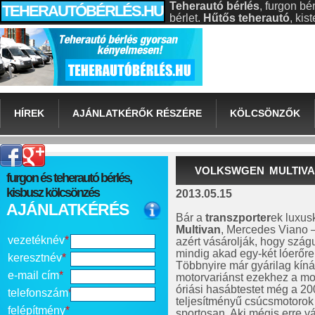
Teherautó bérlés
, furgon bé
TEHERAUTÓBÉRLÉS.HU
bérlet.
Hűtős teherautó
, ki
HÍREK
AJÁNLATKÉRŐK RÉSZÉRE
KÖLCSÖNZŐK
VOLKSWGEN MULTIV
furgon és teherautó bérlés,
kisbusz kölcsönzés
2013.05.15
AJÁNLATKÉRÉS
Bár a
transzporter
ek luxusk
Multivan
, Mercedes Viano –
vezetéknév
*
azért vásárolják, hogy szág
mindig akad egy-két lóerőre
keresztnév
*
Többnyire már gyárilag kíná
e-mail cím
*
motorvariánst ezekhez a mo
óriási hasábtestet még a 200
telefonszám
*
teljesítményű csúcsmotorok
felépítmény
*
sportosan. Aki mégis erre v