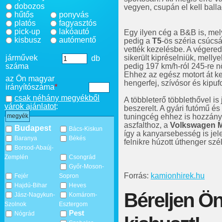
dobozos
vegyen, csupán el kell balla
hűtős
ponyvás
platós
fagyasztós
pick-up
lakóautó
Egy ilyen cég a B&B is, mel
kisbusz
autómentő
pedig a
T5
-ös széria csúcsá
vették kezelésbe. A végered
járművek
sikerült kipréselniük, mellye
db
száma
pedig 197 km/h-ról 245-re nő
Ehhez az egész motort át kell
az Ön magyar
hengerfej, szívósor és kipu
irányítószáma
*
csak néhány megyékből
A többleterő többlethővel is 
várok ajánlatot
:
beszerelt. A gyári futómű és
tuningcég ehhez is hozzányúl
megyék
aszfalthoz, a
Volkswagen M
Budapest
Bács-Kiskun
így a kanyarsebesség is jel
Baranya
Békés
felnikre húzott úthenger szé
Borsod-Abaúj-
Zemplén
Csongrád
Győr-Moson-
Forrás:
kamionhirek.hu
Fejér
Sopron
Hajdú-Bihar
Heves
Béreljen Ön
Jász-Nagykun-
Komárom-
Szolnok
Esztergom
Pest
Nógrád