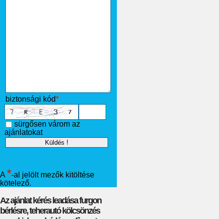
biztonsági kód
*
sürgősen várom az
ajánlatokat
*
A
-al jelölt mezők kitöltése
kötelező.
Az ajánlat kérés leadása furgon
bérlésre, teherautó kölcsönzés