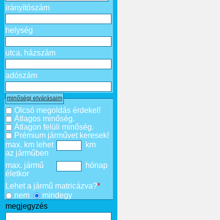
irányítószám
helység
utca, házszám
adószám
minőségi elvárásaim
Olcsó megoldás érdekel!
Átlagos minőség.
Átlagon felüli minőség.
Prémium járművet keresek!
max. km lehet
km
az járműben
max. jármű
hónap
életkor
Lehet a jármű matricázva?
*
nem
mindegy
megjegyzés